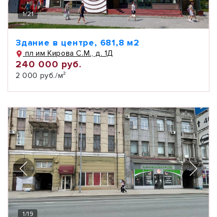
1
/
21
Здание в центре, 681,8 м2
пл им Кирова С.М., д. 1Д
240 000 руб.
2 000 руб./м²
1
/
19