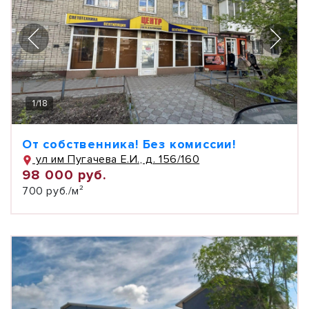
1
/
18
От собственника! Без комиссии!
ул им Пугачева Е.И., д. 156/160
98 000 руб.
700 руб./м²