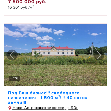
7 500 000 руб.
16 361 руб./м²
1
/
26
Под Ваш бизнес!!! свободного
назначения - 1 500 м²!!!! 40 соток
земли!!!
Ново-Астраханское шоссе, д. 90г