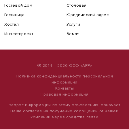
Гостевой дом
Столовая
Гостиница
Юридический адрес
Хостел
Услуги
Инвестпроект
Земля
®
2014 – 2026 ООО «АРР»
Политика конфиденциальности персональной
информации
Контакты
Правовая информация
Запрос информации по этому объявлению, означает
Ваше согласие на получение сообщений от нашей
компании через средства связи