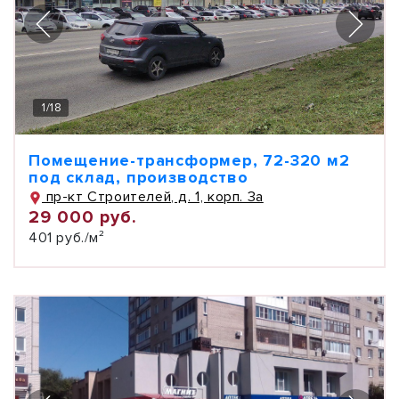
1
/
18
Помещение-трансформер, 72-320 м2
под склад, производство
пр-кт Строителей, д. 1, корп. 3а
29 000 руб.
401 руб./м²