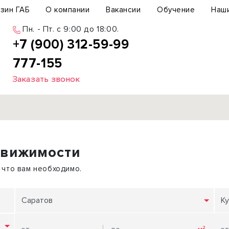
зин ГАБ
О компании
Вакансии
Обучение
Наш
Пн. - Пт. c 9:00 до 18:00.
+7 (900) 312-59-99
777-155
Заказать звонок
Продажа
движимости
ьный участок
Офис
ьное здание
Торговое помещение
 что вам необходимо.
бщепит
Свободного назначения
с-центр
Склад
Саратов
Ку
вый центр
Бизнес