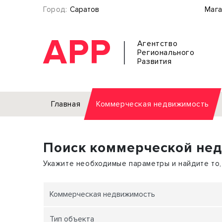
Город:
Саратов
Мага
АРР
Агентство
Регионального
Развития
Главная
Коммерческая недвижимость
Аренда
Поиск коммерческой не
Офис
Земел
Торговое помещение
Отдел
Укажите необходимые параметры и найдите то,
Свободного назначения
Под о
Склад
Бизне
Коммерческая недвижимость
Производство
Торго
Тип объекта