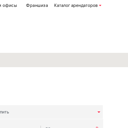
и офисы
Франшиза
Каталог арендаторов
База объектов
коммерческой
недвижимости
по всей России
пить
Подробнее