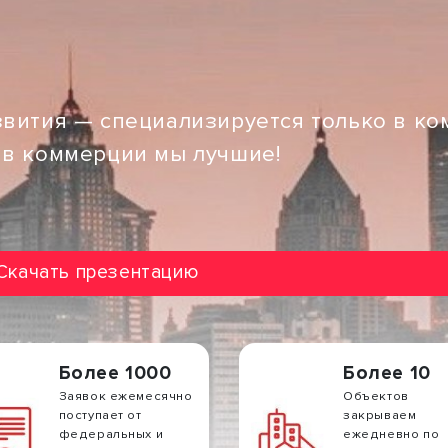
звития — специализируется только в к
 в коммерции мы лучшие!
Скачать презентацию
Более 1000
Более 10
Заявок ежемесячно
Объектов
поступает от
закрываем
федеральных и
ежедневно по