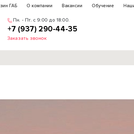
зин ГАБ
О компании
Вакансии
Обучение
Наш
Пн. - Пт. c 9:00 до 18:00.
+7 (937) 290-44-35
Заказать звонок
Продажа
ьный участок
Офис
ьное здание
Торговое помещение
бщепит
Свободного назначения
с-центр
Склад
вый центр
Бизнес