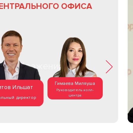
ЕНТРАЛЬНОГО ОФИСА
Гимаева Миляуша
Дуб
итов Ильшат
Руководитель колл-
HR
центра
альный директор