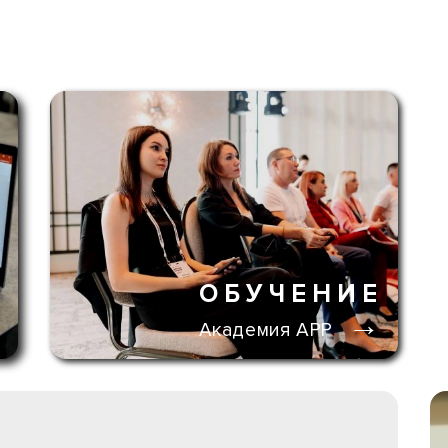
А
ОБУЧЕНИЕ
→
→
Академия АРР