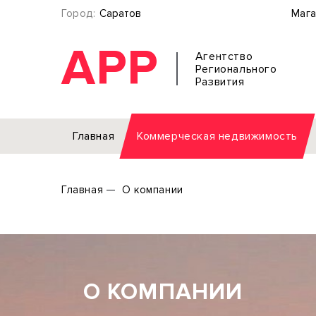
Город:
Саратов
Мага
АРР
Агентство
Регионального
Развития
Главная
Коммерческая недвижимость
Аренда
Главная
О компании
Офис
Земел
Торговое помещение
Отдел
Свободного назначения
Под о
Склад
Бизне
Производство
Торго
О КОМПАНИИ