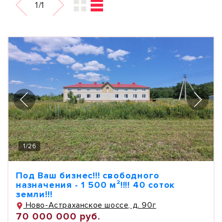
1/1
1
/
26
Под Ваш бизнес!!! свободного
назначения - 1 500 м²!!!! 40 соток
земли!!!
Ново-Астраханское шоссе, д. 90г
70 000 000 руб.