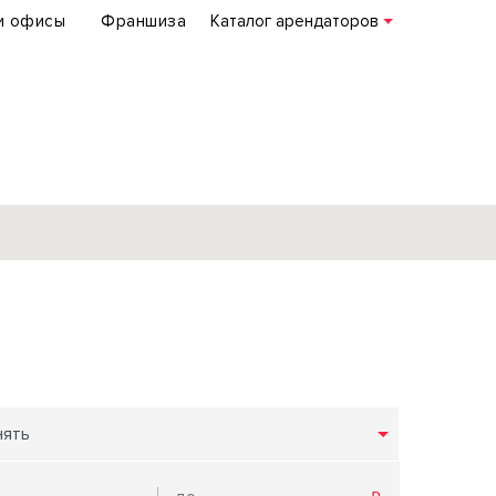
и офисы
Франшиза
Каталог арендаторов
База объектов
коммерческой
недвижимости
по всей России
нять
Подробнее