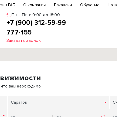
зин ГАБ
О компании
Вакансии
Обучение
Наш
Пн. - Пт. c 9:00 до 18:00.
+7 (900) 312-59-99
777-155
Заказать звонок
Продажа
движимости
ьный участок
Офис
ьное здание
Торговое помещение
 что вам необходимо.
бщепит
Свободного назначения
с-центр
Склад
Саратов
С
вый центр
Бизнес