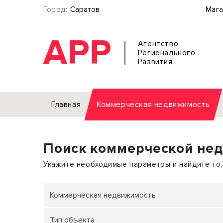
Город:
Саратов
Мага
АРР
Агентство
Регионального
Развития
Главная
Коммерческая недвижимость
Аренда
Поиск коммерческой не
Офис
Земел
Торговое помещение
Отдел
Укажите необходимые параметры и найдите то,
Свободного назначения
Под о
Склад
Бизне
Коммерческая недвижимость
Производство
Торго
Тип объекта