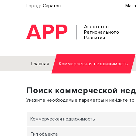
Город:
Саратов
Мага
АРР
Агентство
Регионального
Развития
Главная
Коммерческая недвижимость
Аренда
Поиск коммерческой не
Офис
Земел
Торговое помещение
Отдел
Укажите необходимые параметры и найдите то,
Свободного назначения
Под о
Склад
Бизне
Коммерческая недвижимость
Производство
Торго
Тип объекта