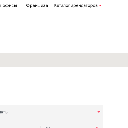
и офисы
Франшиза
Каталог арендаторов
База объектов
коммерческой
недвижимости
по всей России
нять
Подробнее