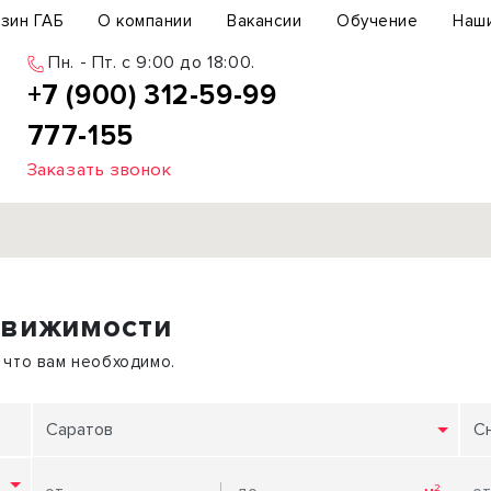
зин ГАБ
О компании
Вакансии
Обучение
Наш
Пн. - Пт. c 9:00 до 18:00.
+7 (900) 312-59-99
777-155
Заказать звонок
Продажа
движимости
ьный участок
Офис
ьное здание
Торговое помещение
 что вам необходимо.
бщепит
Свободного назначения
с-центр
Склад
Саратов
С
вый центр
Бизнес