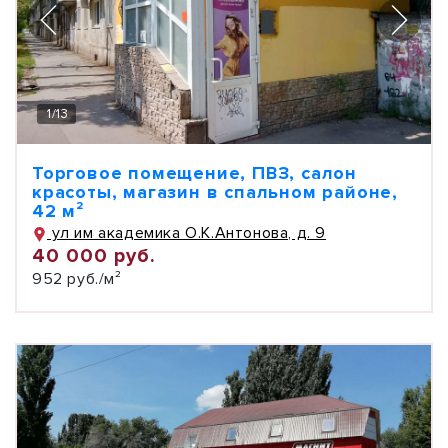
1
/
13
Торговое помещение, ПВЗ, салон
красоты, магазин в спальном районе,
42 м²
ул им академика О.К.Антонова, д. 9
40 000 руб.
952 руб./м²