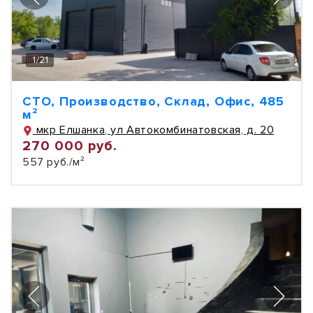
1
/
21
СТО, Производство, Склад, Офис, 485
м²
мкр Елшанка, ул Автокомбинатовская, д. 20
270 000 руб.
557 руб./м²