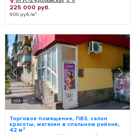
ул Усть-Курдюмская, д. 5
225 000 руб.
900 руб./м²
1
/
13
Торговое помещение, ПВЗ, салон
красоты, магазин в спальном районе,
42 м²