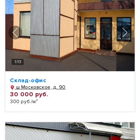
1
/
13
Склад-офис
ш Московское, д. 90
30 000 руб.
300 руб./м²